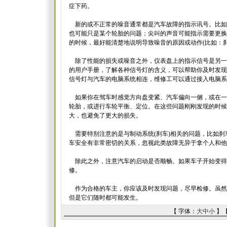
症下药。
新的或不正常的噪音通常都是汽车故障的指示讯号。比如
也可能只是某个轮胎的问题；尖叫的声音可能指示需要更换
的时候，最好能清楚地说明导致噪音的原因或动作(比如：刹
除了性能的损失或噪音之外，仪表盘上的指示信号是另一
的用户手册，了解各种信号灯的含义，可以帮助你及时发现新的故障。
信号灯与汽车的电脑系统相连，维修工可以通过接入电脑系
如果你在驾车时感觉方向盘变紧、汽车偏向一侧，或在一
轮胎，或进行车轮平衡、定位。在这些问题刚刚发现的时候
大，也避免了更大的损失。
需要特别注意的是与制动系统(刹车)相关的问题，比如刹
车安全有非常密切的关系，忽视此类故障无异于拿个人和他
除此之外，注意汽车的启动是否顺畅。如果车子开始变得
修。
作为合格的车主，你应该及时发现问题，尽早检修。虽然
但是它们随时都可能发生。
【 字体：
大
中
小
】