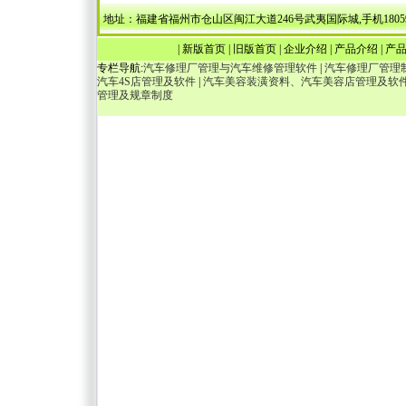
地址：福建省福州市仓山区闽江大道246号武夷国际城,手机18059036538，1340
|
新版首页
|
旧版首页
|
企业介绍
|
产品介绍
|
产
专栏导航:
汽车修理厂管理与汽车维修管理软件
|
汽车修理厂管理
汽车4S店管理及软件
|
汽车美容装潢资料、汽车美容店管理及软
管理及规章制度