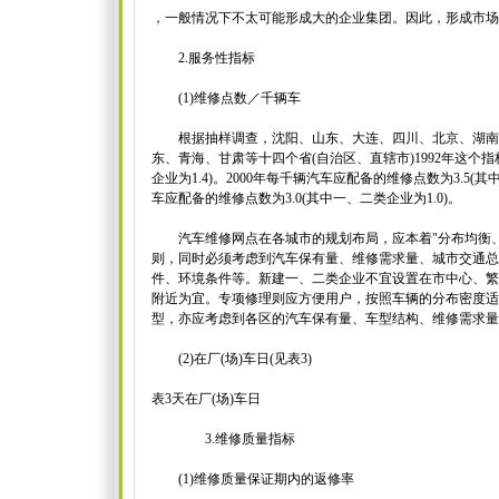
，一般情况下不太可能形成大的企业集团。因此，形成市场
2.服务性指标
(1)维修点数／千辆车
根据抽样调查，沈阳、山东、大连、四川、北京、湖南
东、青海、甘肃等十四个省(自治区、直辖市)1992年这个
企业为1.4)。2000年每千辆汽车应配备的维修点数为3.5(其
车应配备的维修点数为3.0(其中一、二类企业为1.0)。
汽车维修网点在各城市的规划布局，应本着"分布均衡、
则，同时必须考虑到汽车保有量、维修需求量、城市交通总
件、环境条件等。新建一、二类企业不宜设置在市中心、繁
附近为宜。专项修理则应方便用户，按照车辆的分布密度适
型，亦应考虑到各区的汽车保有量、车型结构、维修需求量
(2)在厂(场)车日(见表3)
表3天在厂(场)车日
3.维修质量指标
(1)维修质量保证期内的返修率