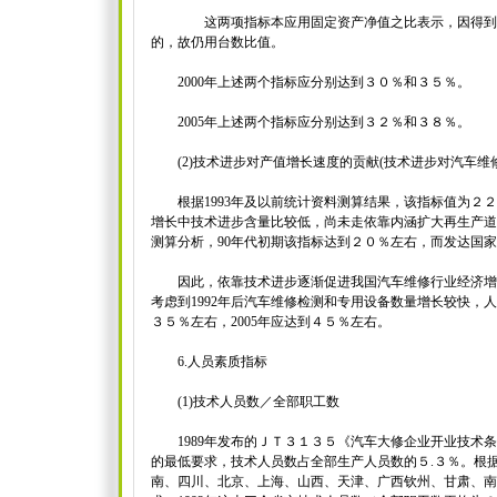
这两项指标本应用固定资产净值之比表示，因得到的
的，故仍用台数比值。
2000年上述两个指标应分别达到３０％和３５％。
2005年上述两个指标应分别达到３２％和３８％。
(2)技术进步对产值增长速度的贡献(技术进步对汽车维
根据1993年及以前统计资料测算结果，该指标值为２２
增长中技术进步含量比较低，尚未走依靠内涵扩大再生产道
测算分析，90年代初期该指标达到２０％左右，而发达国
因此，依靠技术进步逐渐促进我国汽车维修行业经济增
考虑到1992年后汽车维修检测和专用设备数量增长较快，人
３５％左右，2005年应达到４５％左右。
6.人员素质指标
(1)技术人员数／全部职工数
1989年发布的ＪＴ３１３５《汽车大修企业开业技术条
的最低要求，技术人员数占全部生产人员数的５.３％。根
南、四川、北京、上海、山西、天津、广西钦州、甘肃、南