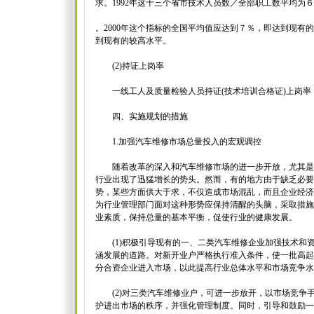
求。1992年这十三个省市技术人员数／全部职工数平均为６
。2000年这个指标的全国平均值应达到７％，即达到现有的
到现有的较高水平。
(2)持证上岗率
一线工人及质量检验人员持证(技术培训合格证)上岗率，
四、实施规划的措施
1.加强汽车维修市场总量投入的宏观调控
随着改革的深入和汽车维修市场的进一步开放，尤其是
行业出现了迅猛增长的势头。然而，有的地方由于缺乏必要
势，某些方面供大于求，不仅造成市场混乱，而且企业经济
为行业管理部门面对这种形势应保持清醒的头脑，采取措施
业素质，保持总量的基本平衡，促使行业的健康发展。
(1)积极引导现有的一、二类汽车维修企业加强技术和
涵发展的道路。对新开业户严格执行准入条件，使一批高起
分合资企业进入市场，以此提高行业总体水平和市场竞争水
(2)对三类汽车维修业户，可进一步放开，以市场竞争
护进出市场的秩序，并强化管理制度。同时，引导和鼓励一