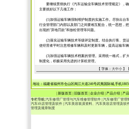
要继续贯彻执行《汽车运输业车辆技术管理规定》，确
主要抓好以下几项工作：
(1)加强运输车辆强制维护制度的实施工作。尽快出台
行业管理部门内部以及部门之间要相互配合，统一思想，把
出现的"异地罚款"和放松管理等问题。
(2)落实运输车辆技术等级评定制度。结合执行客、货
使经营者平时注意维修车辆和及时更新车辆，提高运输车辆
(3)加强运输车辆技术档案的管理。采用统一格式，扩
制度化，积极采用先进的计算机管理。
【 字体：
大
中
小
】
地址：福建省福州市仓山区闽江大道246号武夷国际城,手机18059036538，1340
|
新版首页
|
旧版首页
|
企业介绍
|
产品介绍
|
产
专栏导航:
汽车修理厂管理与汽车维修管理软件
|
汽车修理厂管理
汽车4S店管理及软件
|
汽车美容装潢资料、汽车美容店管理及软
管理及规章制度