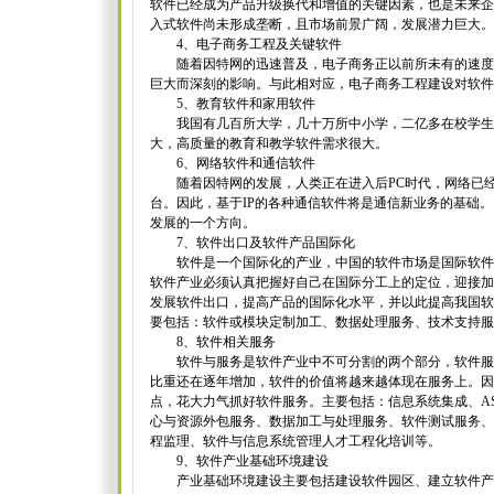
软件已经成为产品升级换代和增值的关键因素，也是未来企
入式软件尚未形成垄断，且市场前景广阔，发展潜力巨大。
4、电子商务工程及关键软件
随着因特网的迅速普及，电子商务正以前所未有的速度
巨大而深刻的影响。与此相对应，电子商务工程建设对软件
5、教育软件和家用软件
我国有几百所大学，几十万所中小学，二亿多在校学生
大，高质量的教育和教学软件需求很大。
6、网络软件和通信软件
随着因特网的发展，人类正在进入后PC时代，网络已经
台。因此，基于IP的各种通信软件将是通信新业务的基础
发展的一个方向。
7、软件出口及软件产品国际化
软件是一个国际化的产业，中国的软件市场是国际软件
软件产业必须认真把握好自己在国际分工上的定位，迎接加入
发展软件出口，提高产品的国际化水平，并以此提高我国软
要包括：软件或模块定制加工、数据处理服务、技术支持服
8、软件相关服务
软件与服务是软件产业中不可分割的两个部分，软件服
比重还在逐年增加，软件的价值将越来越体现在服务上。因
点，花大力气抓好软件服务。主要包括：信息系统集成、A
心与资源外包服务、数据加工与处理服务、软件测试服务、
程监理、软件与信息系统管理人才工程化培训等。
9、软件产业基础环境建设
产业基础环境建设主要包括建设软件园区、建立软件产