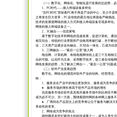
（一）数字化、网络化、智能化是IT发展的总趋势，必
1、PC时代——接入终端设备多样化
“后PC时代”意味着PC将不再是产业的中心，至少不是
之将发生巨大变革；PC业传统的霸主地位将面临严峻挑战
技术的发展使网络的接入方式和接入终端设备呈现多样化。
网络的接入终端设备之一。
2、3C融合——信息家电
基于数字化技术和网络的迅速发展，促进计算机、通信
相互结合，传统的行业界限和产业格局将被打破，并不断创
业，三大类产品逐步走向融合。3C结合一体化，己成为信
3、三网融合——“最后一公里”接入网
电信网、计算机网、有线电视网传统上是三个互相独立
合的可能。以光纤为主体、采用数字技术，使三者在传输网
网络发展的趋势，为了解决三网合一，“最后一公里”问题
（二）软件产业发展趋势
数字化、网络化的潮流对软件产业的结构、经营理念、
响：
1、服务业在产业中的地位更加突出，服务成为竞争的
● 服务市场的增长将高于软件产品市场的增长
信息服务市场在软件及其相关服务市场中的比例呈不断
成为必不可少。另一方面，围绕着因特网的各种网上服务不
● 厂商间在产品层次上的竞争将让位于服务与解决方案
革命性的变革。
2、网络成为竞争的焦点
因特网是本世纪最伟大的科技成果之一，成为人类生活