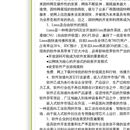
来因特网呈爆炸性的发展，网络不断延伸，规模越来越大，
激增。因特网展现的勃勃商机，吸引了众多厂商围绕国特网
服务，使网上信息服务业发展很快，并被视为未来最具有商
为业界竞相开发的热点。总之，因特网的开发和利用将成为
3、Linux及自由软件的潮流
Linux是一种将源代码完全开放的Unix类操作系统，
遵循CNU（自由软件联盟）的GPL协议，赢得了一批富有
Linux能快速传播和发展。目前Linux在全球己有700万
占有率达28％。IDC预计，五年后Linux将跃居OS的第二位
现有的软件体系带来了巨大冲击，必将影响世界软件产业的
●开放源码可能成为软件发展的重要模式
●以网络为核心的开放式的崭新开发模式
●改变软件产业游戏规则
免费、网上下载对传统的软件价值观念和行销、传播方
4、软件加速向其它行业渗透，嵌入式软件市场广阔，软
软件己成为各行各业企业管理、产品设计、生产过程控
力工具。软件行业也不再仅局限在计算机行业之中，而已渗
软件正在加速向各种产品渗透，促进传统产品的升级换
软件异军突起，广泛地融入到各种设备和产品之中，使软件
嵌入式软件市场正在升温，一种是面向消费者的市场，
一种是面向工业应用的市场，如工业自动化设备，智能化仪
场，由于嵌入式软件往往在专用微处理芯片上运行，因而不
5、软件企业的过程改善受到普遍重视
提高软件开发质量和生产率是软件企业孜孜不倦的追求
件企业界认识到企业的过程改善和技术提高同等重要，己有