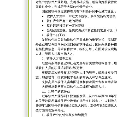
对集中的软件产业基地。完善基础设施，创造良好的软件发
型软件企业，形成若干大型软件骨干企业。
国家级软件国应选择在具有下列条件的中心城市建设：
● 软件人才集中，附近大专院校、科研院所相对密集
● 软件产业己有一定的规模
● 软件园建设己有一定的基础
● 当地政府重视、提供优惠政策和宽松的发展环境，能
4、软件出口工程
发展软件出口是加快软件产业成长的重要途径，需制定
外企业在软件国内兴办出口型的软件企业；国家采取各种措
包括提供信息、寻求合作伙伴，组织订单，在国外设立现场
人才、管理人才和市场人才。
5、软件人才培养工程
鼓励有条件的企业和社会力量与有关教育机构合作，培
强软件人员的职业培训和知识更新。
重视高层次软件技术和管理人才的培养，鼓励设立专门培
施，加强培育一批软件技术创新的带头人和软件企业家。
支持高层次软件人员出国进修和聘请国外专家来华讲学
大规模培养从事出口软件加工编程的适用人才。
五、2001年的软件业
近年软件产业得到了快速的发展，从1992年到2000年平均
布关于鼓励发展软件产业政策的18号文件以来，中央到地
1999年我国软件销售额达182亿人民币，2000年达到238
些方面出现业界亮点。
1、软件产业的销售额会继续提升