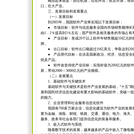
概括起来就是：抓住机遇，优化环境；拓宽市场，增加
口，壮大产业。
三、发展目标和发展重点
（一）发展目标
到2005年，我国软件产业将实现以下发展目标：
● 市场目标：软件与信息服务业国内市场销售额增长到2
由1．2％提高到3％左右；国产软件及相关服务的市场占有
● 产业目标：形成20个以上软件年销售额超10亿元的软
牌。
● 出口目标：软件出口额超过10亿美元，争取达到20
● 产品替代目标：在涉及国家政治、经济、信息安全的
统及产品。
● 软件改造传统产业目标：实现价值为200亿元的软
新，带动2000～3000亿元的产业规模。
（二）发展重点
1、基础软件与关键技术
基础软件与关键技术是软件产业发展的基础，“十五”期
展和国民经济信息化建设有重大影响的基础软件，突破一批
的能力。
2、企业管理和社会服务信息化软件
我国有700多万家企业，信息化建设为软件产业的发展
要为金融、保险、财税、铁路、交通、通信、电力、海关、
服务、政务等社会各部门提供信息化的装备和服务。
3、嵌入式软件与系统
随着数字技术的发展，越来越多的产品中嵌入了微电脑芯