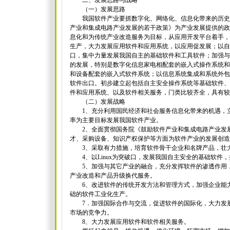
二、发展思路与战略
（一）发展思路
我国软件产业要抓数字化、网络化、信息化带来的历史
产业和集成电路产业发展的若干政策》为产业发展提供的政
息化和为传统产业改造服务为目标，从应用开发平台着手，
生产，大力发展应用软件和应用系统，以应用促发展；以自
口，集中力量发展我国自主的基础软件和工具软件；加强与
的发展，特别是数字化信息家电相配套的嵌入式操作系统和
和设备配套的嵌入式软件系统；以信息系统集成和系统外包
软件出口。初步建立起包括自主安全操作系统等基础软件、
件和应用系统、以及软件相关服务，门类比较齐全，具有较
（二）发展战略
1、充分利用国民经济和社会服务信息化带来的机遇，立
率为主要目标发展我国软件产业。
2、全面贯彻国务院《鼓励软件产业和集成电路产业发展
才、采购设备、知识产权保护等方面为软件产业的发展创造
3、采取有力措施，培育软件骨干企业和名牌产品，壮
4、以Linux为突破口，发展我国自主安全的基础软件
5、加强与其它产业的融合，充分发挥软件的渗透作用，
产业改造和产品升级换代服务。
6、改进软件的传统开发方法和管理方式，加强企业能力
础的软件工业化生产。
7．加强国际合作与交流，促进软件的国际化，大力发展
市场的竞争力。
8、大力发展应用软件和软件相关服务。