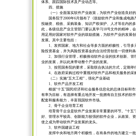
体系、跟踪国际技术及产业动态等。
四、措施
（一）全面落实软件产业政策，为软件产业创造良好的
国务院于2000年6月颁布了《鼓励软件产业和集成电路
投融资、税收、采购装备、知识产权保护、人才等在内的多
此，各级信息产业主管部门要认真学习18号文件的精神，
用足用好国家对软件产业的鼓励措施，为软件产业的发展创
发展。其中主要包括：
1、发挥国家、地方和社会等多方面的积极性，引导多元
险投资基金，并为风险投资基金的合法经营创造一切便利条
2、加强行业管理，积极推动软件企业的技术创新、管理
业的发展，并以此来带动整个产业的发展。
3、按照国务院的要求，采取联合执法的方式，定期举行
4、在政府采购过程中重视对软件产品和相关服务的采
（二）实施“五大工程”，强化产业基础
1、软件产品开发工程
根据“十五”国民经济和社会服务信息化的总体目标和市
有率为目标，有选择有重点地开发一批拥有自主技术的软件
配套和服务能力，丰富我国软件市场。
2、骨干企业培育工程
培育骨干企业是软件产业发展非常重要的环节。“十五”
好、管理水平较高、创新能力较强的软件企业，从政策、资
使之成为带动软件产业发展的龙头。
3、软件国建设工程
发挥中央和地方两个积极性，在有条件的地方建立一批