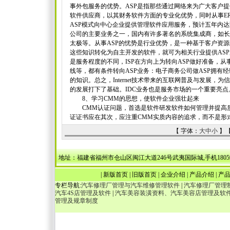
事外包服务的优势。ASP是指那些通过网络来为广大客户
软件供应商，以其财务软件方面的专业化优势，同时从事E
ASP模式向中心企业提供管理软件应用服务，预计五年内达到
公司的主要业务之一，国内有许多著名的系统集成商，如长
太极等。从事ASP的忧势是行业优势，是一种基于客户资
这些知识转化为自主开发的软件，就可为相关行业提供ASP服
是服务程度的不同，ISP在方向上为转向ASP做好准备，
线等，都有条件转向ASP业务：电子商务公司做ASP拥有
的知识。总之，Internet技术带来的互联网普及与发展，
的发展打下了基础。IDC业务也是服务市场的一个重要亮点
8、学习CMM的思想，使软件企业强壮起来
CMM认证问题，首选是软件研发软件如何管理并提高质
证证书应在其次，应注重CMM实质内容的追求，而不是形
【 字体：
大
中
小
】
地址：福建省福州市仓山区闽江大道246号武夷国际城,手机18059036538，1340
|
新版首页
|
旧版首页
|
企业介绍
|
产品介绍
|
产
专栏导航:
汽车修理厂管理与汽车维修管理软件
|
汽车修理厂管理
汽车4S店管理及软件
|
汽车美容装潢资料、汽车美容店管理及软
管理及规章制度