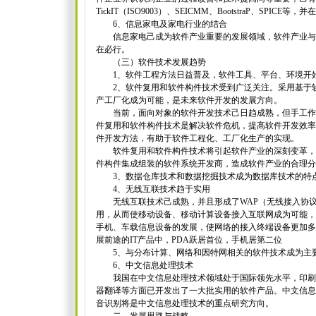
TickIT（ISO9003）、SEICMM、BootstraP、SPI
6、信息家电及家电行业的结合
信息家电己成为软件产业重要的发展领域，软件产业与
在必行。
（三）软件技术发展趋势
1、软件工程方法日益普及，软件工具、平台、环境开
2、软件复用和软件构件技术受到广泛关注。采用基于软
产工厂化成为可能，是未来软件开发的发展方向。
当前，面向对象的软件开发技术己日趋成熟，但手工作
件复用和软件构件技术是解决软件危机，提高软件开发效率
件开发方法，有助于软件工程化、工厂化生产的实现。
软件复用和软件构件技术将引起软件产业的深刻变革，
件构件集成组装的软件系统开发商，造成软件产业的合理分
3、数据仓库技术和数据挖掘技术成为数据库技术的特
4、无线互联技术趋于实用
无线互联技术己成熟，并且形成了WAP（无线接入协议
用，从而使移动设备、移动计算设备接入互联网成为可能，将
手机、车载信息设备的发展，使网络的接入终端设备更加多样
展前途的IT产品中，PDA跃居首位，手机居第二位
5、与分布计算、网络和因特网相关的软件技术成为主
6、中文信息处理技术
我国在中文信息处理技术领域处于国际领先水平，印刷
器翻译等方面已开发出了一大批实用的软件产品。中文信息
音识别将是中文信息处理技术的重点研究方向。