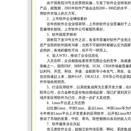
由于国务院18号文的贯彻实施，引发了软件企业研发的
产品，据预测，2001年软件产值会达到280～300亿的水
用软件市场上的主力军。
2、上市软件企业继续看好
近年的软件企业业绩表明，上市的软件企业普遍好于上
普遍增长较快。上市软件公司被股民看好。
3、软件园星罗棋布
国务院下发18号文件之后，各省市普遍对软件产业羌注
息产业部的软件园有38家，当然不可能同时都被认定为国
必然的，各地积极性可佳，但不可一哄而上。
4、加入WTO，推动了企业信息化
入关在即，企业都面临着世界范围企业的竞争，加速建
策略之一。因而ERP、MRP市场、SCM、CRM市场被普遍
以利玛、开思、和佳、并捷、金航联等小有名气，用友、金
也在快速赶上来，国外SAP、ORACLE、JDE等公司也是
件市场依然明亮。
5、行业应用软件，以系统集成商为主要开发力量，在向
阳等公司，合力金桥也是在电信领域起家，现已扩展到其它
域开发应用软件为已任，并进一步扩大其优势。
6、Linux平台是上升态势
以红旗Linux，中软Linux、蓝点Linux、冲浪Linux
今年将在Linux平台上开发更多的应用软件，以开拓Linu
推动了市场的发展，中软、青鸟、联想都推出各自的嵌入式
7、软件服务业在兴起
有几类软件企业，如独立软件供应商、网站、系统集成商