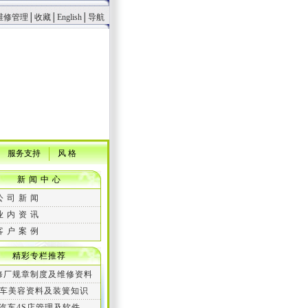
维修管理
│
收藏
│
English
│
导航
服务支持
风 格
新 闻 中 心
公 司 新 闻
业 内 资 讯
客 户 案 例
精彩专栏推荐
修厂规章制度及维修资料
车美容资料及装簧知识
汽车4S店管理及软件