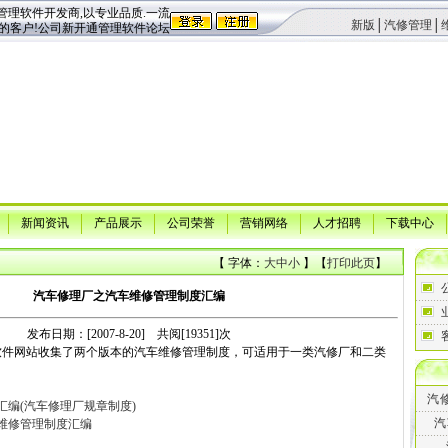
理软件开发商,以专业品质.一流
新版
│
汽修管理
│
的客户!公司新开通管理软件论坛
新闻资讯
产品展示
公司荣誉
营销网络
人才招聘
下载中心
【 字体：
大
中
小
】【
打印此页
】
汽车修理厂之汽车维修管理制度汇编
发布日期：[2007-8-20] 共阅[19351]次
件网站收集了两个版本的汽车维修管理制度，可适用于一类汽修厂和二类
：
汽
汇编(汽车修理厂规章制度)
汽
维修管理制度汇编