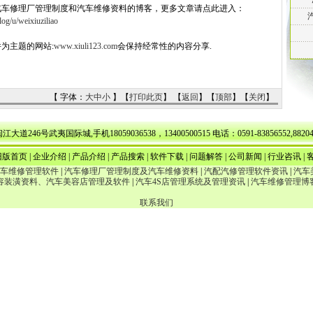
汽车修理厂管理制度和汽车维修资料的博客，更多文章请点此进入：
og/u/weixiuziliao
为主题的网站:
www.xiuli123.com
会保持经常性的内容分享.
【 字体：
大
中
小
】【
打印此页
】 【
返回
】【
顶部
】【
关闭
】
武夷国际城,手机18059036538，13400500515 电话：0591-83856552,88204776 E
旧版首页
|
企业介绍
|
产品介绍
|
产品搜索
|
软件下载
|
问题解答
|
公司新闻
|
行业咨讯
|
车维修管理软件
|
汽车修理厂管理制度及汽车维修资料
|
汽配汽修管理软件资讯
|
汽车
容装潢资料、汽车美容店管理及软件
|
汽车4S店管理系统及管理资讯
|
汽车维修管理博
联系我们