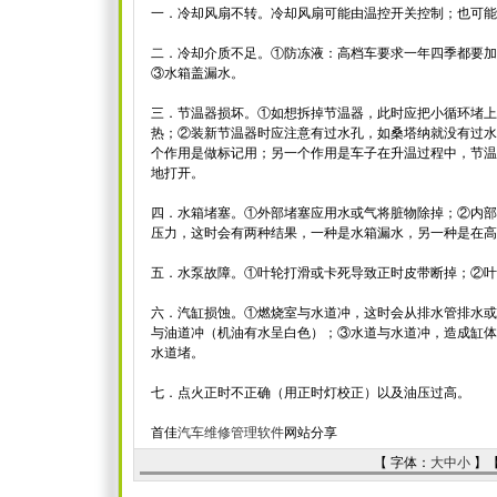
一．冷却风扇不转。冷却风扇可能由温控开关控制；也可
二．冷却介质不足。①防冻液：高档车要求一年四季都要加
③水箱盖漏水。
三．节温器损坏。①如想拆掉节温器，此时应把小循环堵上
热；②装新节温器时应注意有过水孔，如桑塔纳就没有过水
个作用是做标记用；另一个作用是车子在升温过程中，节温
地打开。
四．水箱堵塞。①外部堵塞应用水或气将脏物除掉；②内部
压力，这时会有两种结果，一种是水箱漏水，另一种是在
五．水泵故障。①叶轮打滑或卡死导致正时皮带断掉；②
六．汽缸损蚀。①燃烧室与水道冲，这时会从排水管排水或
与油道冲（机油有水呈白色）；③水道与水道冲，造成缸体
水道堵。
七．点火正时不正确（用正时灯校正）以及油压过高。
首佳
汽车维修管理软件
网站分享
【 字体：
大
中
小
】