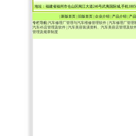
地址：福建省福州市仓山区闽江大道246号武夷国际城,手机18059036538，1340
|
新版首页
|
旧版首页
|
企业介绍
|
产品介绍
|
产
专栏导航:
汽车修理厂管理与汽车维修管理软件
|
汽车修理厂管理
汽车4S店管理及软件
|
汽车美容装潢资料、汽车美容店管理及软
管理及规章制度