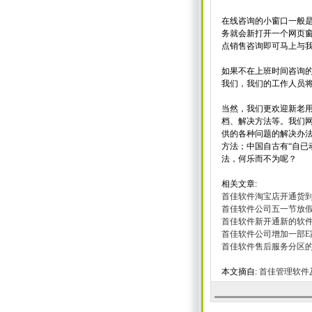
在线咨询的小窗口一般
务就会新打开一个网页
点销售咨询即可马上与
如果不在上班时间咨询
我们，我们的工作人员
当然，我们更欢迎新老
档、解决方法等。我们
供的各种问题的解决办
方法；中国自古有“自已
法，何乐而不为呢？
相关文章:
首佳软件淘宝店开通货到
首佳软件公司五一节放假
首佳软件新开通新的软
首佳软件公司增加一部E家电
首佳软件售后服务分区的
本文摘自:
首佳管理软件