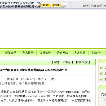
理软件开发商,以专业品质.一流
新版
│
汽修管理
│
的客户!公司新开通管理软件论坛
新闻资讯
产品展示
公司荣誉
营销网络
人才招聘
下载中心
【 字体：
大
中
小
】【
打印此页
】
软件为提高服务质量全线开通网站及论坛在线咨询平台
发布日期：[2010-5-25] 共阅[5316]次
论坛\博客全部开通了在线咨询的服务
质量,扩大服务面,从即日起,
首佳软件公司网站
www.whsjsoft.com、
管理软
汽
汽车修理厂管理
博客www.xiuli123.com共三个站全部开通在线咨询的服
汽
老用户，以及浏览网站的网民，在上班时间随时咨询我们，我们首佳软件公
务！