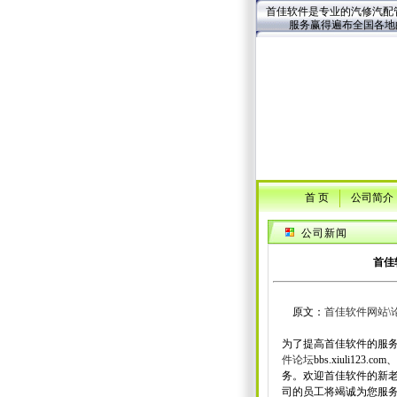
首佳软件是专业的汽修汽配管
服务赢得遍布全国各地
首 页
公司简介
公司新闻
首佳
原文：
首佳软件网站\
为了提高首佳软件的服务
件论坛
bbs.xiuli123.com、
务。欢迎首佳软件的新
司的员工将竭诚为您服