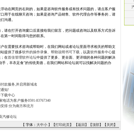
是浮动在网页的右则的，如果是咨询软件服务或有技术问题的，请点客户服
窗口用于在线聊天咨询；如果是咨询产品销售、软件代理合作等事务的，请
我们沟通。
的，请在打开咨询窗口后直接给我们留言，把问题或咨询以及联系方式告诉
将在第一时间取得与您的联系。
用户在需要技术咨询或帮助时，在我们网站或者论坛里面寻求相关的帮助文
网站提供了很多
软件的操作录像、帮助说明书可下载
，以及
软件服务中心
提
法；在
首佳管理软件论坛
中提供了更多、更全面、更详细的各种问题的解决
动手，丰衣足食”的传统美德，在我们网站和论坛就可以找解决问题的办
付款服务,并启用新域名
通知!
件下载中心
话为客户服务0591-83767340
安排:分为南方和北方
及汽修论坛
【 字体：
大
中
小
】【
打印此页
】 【
返回
】【
顶部
】【
关闭
】