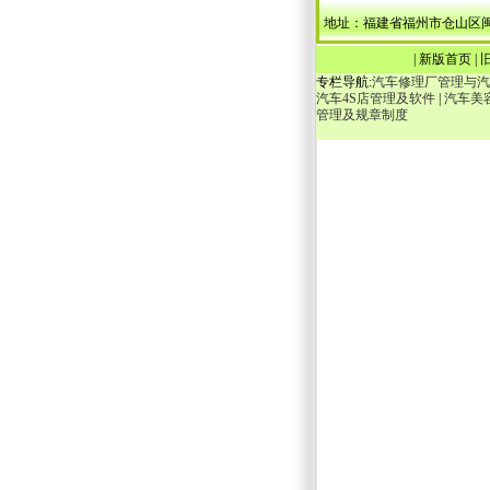
地址：福建省福州市仓山区闽江大道246号
|
新版首页
|
专栏导航:
汽车修理厂管理与汽
汽车4S店管理及软件
|
汽车美
管理及规章制度