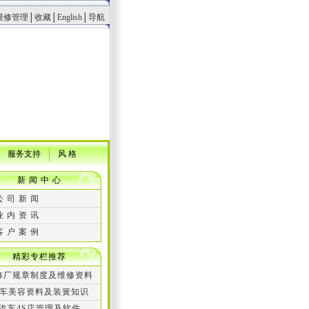
维修管理
│
收藏
│
English
│
导航
服务支持
风 格
新 闻 中 心
公 司 新 闻
业 内 资 讯
客 户 案 例
精彩专栏推荐
修厂规章制度及维修资料
车美容资料及装簧知识
汽车4S店管理及软件