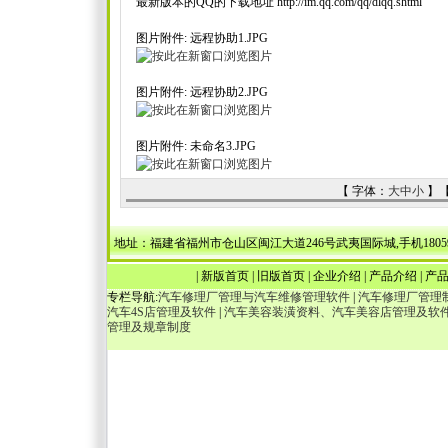
最新版本的QQ的下载地址 http://im.qq.com/qq/dlqq.shtml
图片附件: 远程协助1.JPG
图片附件: 远程协助2.JPG
图片附件: 未命名3.JPG
【 字体：
大
中
小
】
地址：福建省福州市仓山区闽江大道246号武夷国际城,手机18059036538，1340
|
新版首页
|
旧版首页
|
企业介绍
|
产品介绍
|
产
专栏导航:
汽车修理厂管理与汽车维修管理软件
|
汽车修理厂管理
汽车4S店管理及软件
|
汽车美容装潢资料、汽车美容店管理及软
管理及规章制度