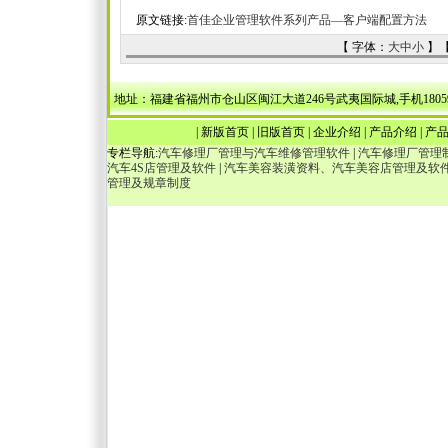
原文链接:
首佳企业管理软件系列产品—客户端配置方法
【 字体：
大
中
小
】
地址：福建省福州市仓山区闽江大道246号武夷国际城,手机18059036538，1340
|
新版首页
|
旧版首页
|
企业介绍
|
产品介绍
|
产
专栏导航:
汽车修理厂管理与汽车维修管理软件
|
汽车修理厂管理
汽车4S店管理及软件
|
汽车美容装潢资料、汽车美容店管理及软
管理及规章制度